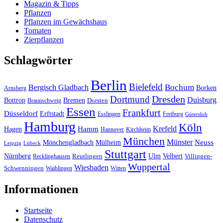
Magazin & Tipps
Pflanzen
Pflanzen im Gewächshaus
Tomaten
Zierpflanzen
Schlagwörter
Berlin
Bielefeld
Bergisch Gladbach
Bochum
Borken
Arnsberg
Dresden
Dortmund
Duisburg
Bottrop
Bremen
Braunschweig
Dorsten
Essen
Frankfurt
Düsseldorf
Erftstadt
Esslingen
Freiburg
Gütersloh
Hamburg
Köln
Hamm
Krefeld
Hagen
Hannover
Kirchheim
München
Münster
Neuss
Mönchengladbach
Mülheim
Leipzig
Lübeck
Stuttgart
Nürnberg
Ulm
Velbert
Recklinghausen
Reutlingen
Villingen-
Wuppertal
Wiesbaden
Schwenningen
Waiblingen
Witten
Informationen
Startseite
Datenschutz