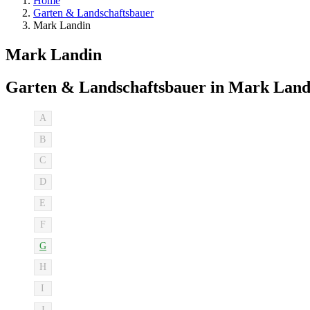
Home
Garten & Landschaftsbauer
Mark Landin
Mark Landin
Garten & Landschaftsbauer in Mark Land
A
B
C
D
E
F
G
H
I
J