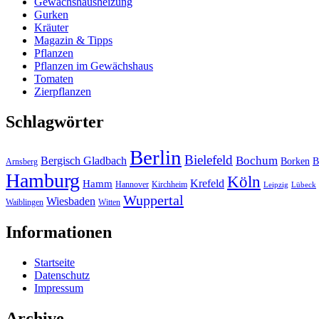
Gewächshausheizung
Gurken
Kräuter
Magazin & Tipps
Pflanzen
Pflanzen im Gewächshaus
Tomaten
Zierpflanzen
Schlagwörter
Berlin
Bielefeld
Bergisch Gladbach
Bochum
Borken
B
Arnsberg
Hamburg
Köln
Hamm
Krefeld
Hannover
Kirchheim
Leipzig
Lübeck
Wuppertal
Wiesbaden
Waiblingen
Witten
Informationen
Startseite
Datenschutz
Impressum
Archive