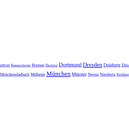
Dresden
Dortmund
Duisburg
Düs
ottrop
Bremen
Braunschweig
Dorsten
München
Münster
Neuss
Nürnberg
Mönchengladbach
Mülheim
Reckling