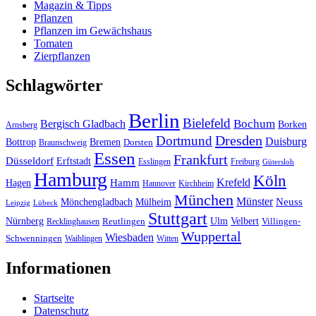
Magazin & Tipps
Pflanzen
Pflanzen im Gewächshaus
Tomaten
Zierpflanzen
Schlagwörter
Berlin
Bielefeld
Bergisch Gladbach
Bochum
Borken
Arnsberg
Dresden
Dortmund
Duisburg
Bottrop
Bremen
Braunschweig
Dorsten
Essen
Frankfurt
Düsseldorf
Erftstadt
Esslingen
Freiburg
Gütersloh
Hamburg
Köln
Hamm
Krefeld
Hagen
Hannover
Kirchheim
München
Münster
Neuss
Mönchengladbach
Mülheim
Leipzig
Lübeck
Stuttgart
Nürnberg
Ulm
Velbert
Recklinghausen
Reutlingen
Villingen-
Wuppertal
Wiesbaden
Schwenningen
Waiblingen
Witten
Informationen
Startseite
Datenschutz