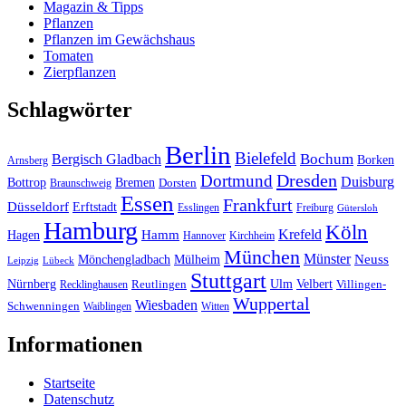
Magazin & Tipps
Pflanzen
Pflanzen im Gewächshaus
Tomaten
Zierpflanzen
Schlagwörter
Berlin
Bielefeld
Bergisch Gladbach
Bochum
Borken
Arnsberg
Dresden
Dortmund
Duisburg
Bottrop
Bremen
Braunschweig
Dorsten
Essen
Frankfurt
Düsseldorf
Erftstadt
Esslingen
Freiburg
Gütersloh
Hamburg
Köln
Hamm
Krefeld
Hagen
Hannover
Kirchheim
München
Münster
Neuss
Mönchengladbach
Mülheim
Leipzig
Lübeck
Stuttgart
Nürnberg
Ulm
Velbert
Recklinghausen
Reutlingen
Villingen-
Wuppertal
Wiesbaden
Schwenningen
Waiblingen
Witten
Informationen
Startseite
Datenschutz