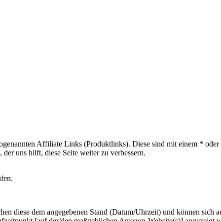
sogenannten Affiliate Links (Produktlinks). Diese sind mit einem * od
er uns hilft, diese Seite weiter zu verbessern.
ufen.
hen diese dem angegebenen Stand (Datum/Uhrzeit) und können sich auf 
ufzeitpunkt [auf der/den maßgeblichen Amazon-Website(s)] angezeigt 