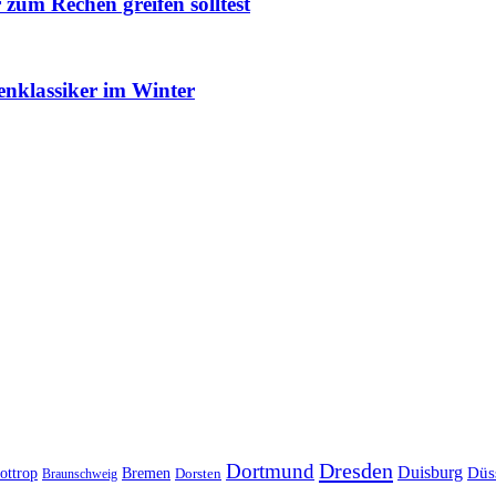
um Rechen greifen solltest
enklassiker im Winter
Dresden
Dortmund
Duisburg
Düs
ottrop
Bremen
Braunschweig
Dorsten