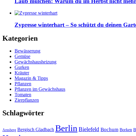
Laub mulchen: Warum du im Herbst nicht mehr z
Zypresse winterhart – So schützt du deinen Gart
Kategorien
Bewässerung
Gemüse
Gewächshausheizung
Gurken
Kräuter
Magazin & Tipps
Pflanzen
Pflanzen im Gewächshaus
Tomaten
Zierpflanzen
Schlagwörter
Berlin
Bielefeld
Bergisch Gladbach
Bochum
Borken
B
Arnsberg