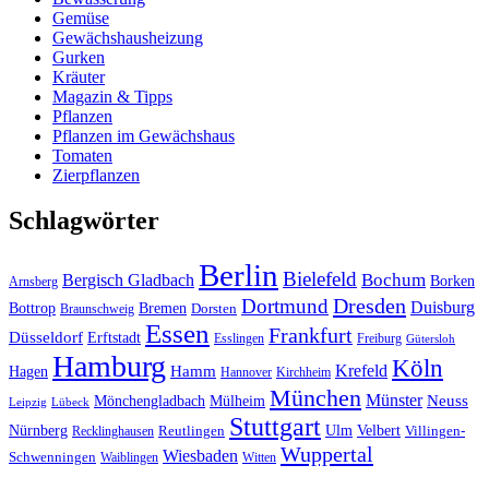
Gemüse
Gewächshausheizung
Gurken
Kräuter
Magazin & Tipps
Pflanzen
Pflanzen im Gewächshaus
Tomaten
Zierpflanzen
Schlagwörter
Berlin
Bielefeld
Bergisch Gladbach
Bochum
Borken
Arnsberg
Dresden
Dortmund
Duisburg
Bottrop
Bremen
Braunschweig
Dorsten
Essen
Frankfurt
Düsseldorf
Erftstadt
Esslingen
Freiburg
Gütersloh
Hamburg
Köln
Hamm
Krefeld
Hagen
Hannover
Kirchheim
München
Münster
Neuss
Mönchengladbach
Mülheim
Leipzig
Lübeck
Stuttgart
Nürnberg
Ulm
Velbert
Recklinghausen
Reutlingen
Villingen-
Wuppertal
Wiesbaden
Schwenningen
Waiblingen
Witten