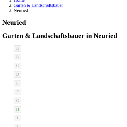
Home
Garten & Landschaftsbauer
Neuried
Neuried
Garten & Landschaftsbauer in Neuried
A
B
C
D
E
F
G
H
I
J