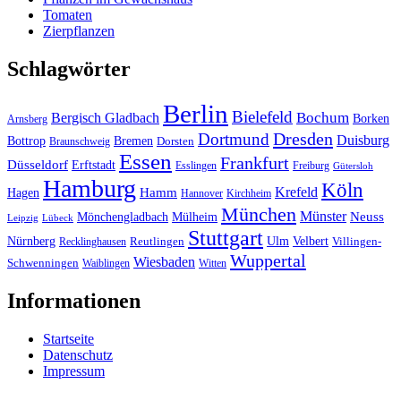
Tomaten
Zierpflanzen
Schlagwörter
Berlin
Bielefeld
Bergisch Gladbach
Bochum
Borken
Arnsberg
Dresden
Dortmund
Duisburg
Bottrop
Bremen
Braunschweig
Dorsten
Essen
Frankfurt
Düsseldorf
Erftstadt
Esslingen
Freiburg
Gütersloh
Hamburg
Köln
Hamm
Krefeld
Hagen
Hannover
Kirchheim
München
Münster
Neuss
Mönchengladbach
Mülheim
Leipzig
Lübeck
Stuttgart
Nürnberg
Ulm
Velbert
Recklinghausen
Reutlingen
Villingen-
Wuppertal
Wiesbaden
Schwenningen
Waiblingen
Witten
Informationen
Startseite
Datenschutz
Impressum