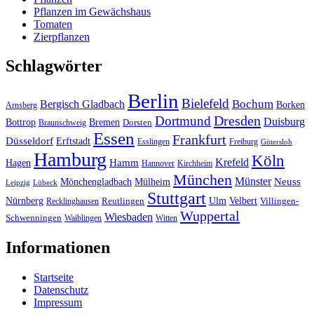
Pflanzen im Gewächshaus
Tomaten
Zierpflanzen
Schlagwörter
Berlin
Bielefeld
Bergisch Gladbach
Bochum
Borken
Arnsberg
Dresden
Dortmund
Duisburg
Bottrop
Bremen
Braunschweig
Dorsten
Essen
Frankfurt
Düsseldorf
Erftstadt
Esslingen
Freiburg
Gütersloh
Hamburg
Köln
Hamm
Krefeld
Hagen
Hannover
Kirchheim
München
Münster
Neuss
Mönchengladbach
Mülheim
Leipzig
Lübeck
Stuttgart
Nürnberg
Ulm
Velbert
Recklinghausen
Reutlingen
Villingen-
Wuppertal
Wiesbaden
Schwenningen
Waiblingen
Witten
Informationen
Startseite
Datenschutz
Impressum