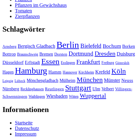
Pflanzen im Gewächshaus
Tomaten
Zierpflanzen
Schlagwörter
Berlin
Bielefeld
Bergisch Gladbach
Bochum
Borken
Arnsberg
Dresden
Dortmund
Duisburg
Bottrop
Bremen
Braunschweig
Dorsten
Essen
Frankfurt
Düsseldorf
Erftstadt
Esslingen
Freiburg
Gütersloh
Hamburg
Köln
Hamm
Krefeld
Hagen
Hannover
Kirchheim
München
Münster
Neuss
Mönchengladbach
Mülheim
Leipzig
Lübeck
Stuttgart
Nürnberg
Ulm
Velbert
Recklinghausen
Reutlingen
Villingen-
Wuppertal
Wiesbaden
Schwenningen
Waiblingen
Witten
Informationen
Startseite
Datenschutz
Impressum