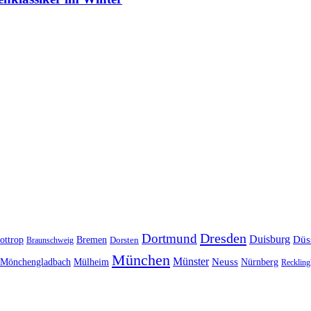
Dresden
Dortmund
Duisburg
Düs
ottrop
Bremen
Braunschweig
Dorsten
München
Münster
Neuss
Nürnberg
Mönchengladbach
Mülheim
Reckling