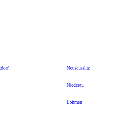
xdorf
Neuseusslitz
Niederau
Lohmen