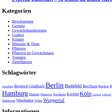
Kategorien
Bewässerung
Gemüse
Gewächshausheizung
Gurken
Kräuter
Magazin & Tipps
Pflanzen
Pflanzen im Gewächshaus
Tomaten
Zierpflanzen
Schlagwörter
Berlin
Bielefeld
Bergisch Gladbach
Bochum
Borken
B
Arnsberg
Hamburg
Köln
Hamm
Krefeld
Hannover
Kirchheim
Leipzig
Lübeck
Wuppertal
Wiesbaden
Waiblingen
Witten
Informationen