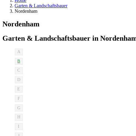
Home
Garten & Landschaftsbauer
Nordenham
Nordenham
Garten & Landschaftsbauer in Nordenha
A
B
C
D
E
F
G
H
I
J