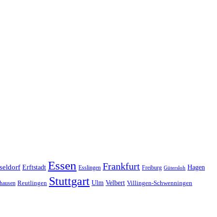
Essen
Frankfurt
seldorf
Erftstadt
Hagen
Esslingen
Freiburg
Gütersloh
Stuttgart
Ulm
Velbert
hausen
Reutlingen
Villingen-Schwenningen