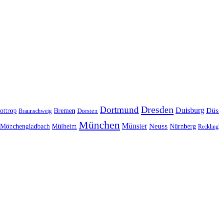
Dresden
Dortmund
Duisburg
Düs
ottrop
Bremen
Braunschweig
Dorsten
München
Münster
Neuss
Nürnberg
Mönchengladbach
Mülheim
Reckling