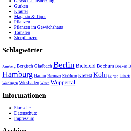
Gewächshausheizung
Gurken
Kräuter
Magazin & Tipps
Pflanzen
Pflanzen im Gewächshaus
Tomaten
Zierpflanzen
Schlagwörter
Berlin
Bielefeld
Bergisch Gladbach
Bochum
Borken
B
Arnsberg
Hamburg
Köln
Hamm
Krefeld
Hannover
Kirchheim
Leipzig
Lübeck
Wuppertal
Wiesbaden
Waiblingen
Witten
Informationen
Startseite
Datenschutz
Impressum
Archive