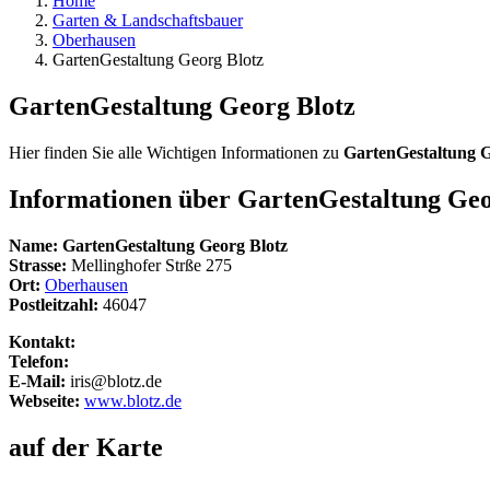
Home
Garten & Landschaftsbauer
Oberhausen
GartenGestaltung Georg Blotz
GartenGestaltung Georg Blotz
Hier finden Sie alle Wichtigen Informationen zu
GartenGestaltung G
Informationen über
GartenGestaltung Geo
Name:
GartenGestaltung Georg Blotz
Strasse:
Mellinghofer Strße 275
Ort:
Oberhausen
Postleitzahl:
46047
Kontakt:
Telefon:
E-Mail:
iris@blotz.de
Webseite:
www.blotz.de
auf der Karte