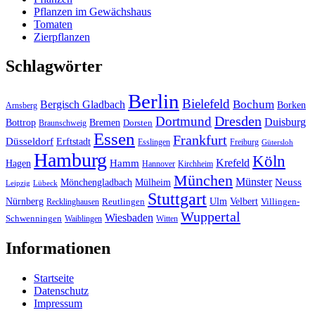
Pflanzen im Gewächshaus
Tomaten
Zierpflanzen
Schlagwörter
Berlin
Bielefeld
Bergisch Gladbach
Bochum
Borken
Arnsberg
Dresden
Dortmund
Duisburg
Bottrop
Bremen
Braunschweig
Dorsten
Essen
Frankfurt
Düsseldorf
Erftstadt
Esslingen
Freiburg
Gütersloh
Hamburg
Köln
Hamm
Krefeld
Hagen
Hannover
Kirchheim
München
Münster
Neuss
Mönchengladbach
Mülheim
Leipzig
Lübeck
Stuttgart
Nürnberg
Ulm
Velbert
Recklinghausen
Reutlingen
Villingen-
Wuppertal
Wiesbaden
Schwenningen
Waiblingen
Witten
Informationen
Startseite
Datenschutz
Impressum