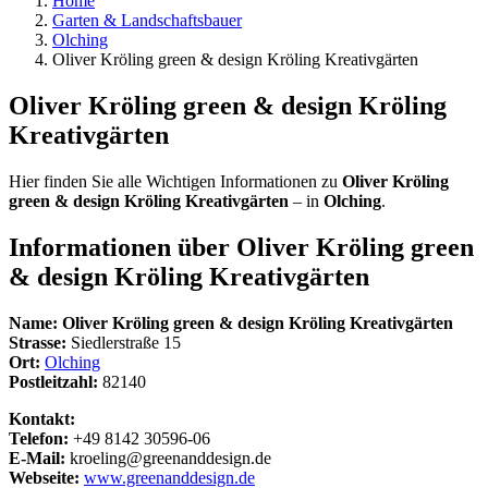
Home
Garten & Landschaftsbauer
Olching
Oliver Kröling green & design Kröling Kreativgärten
Oliver Kröling green & design Kröling
Kreativgärten
Hier finden Sie alle Wichtigen Informationen zu
Oliver Kröling
green & design Kröling Kreativgärten
– in
Olching
.
Informationen über
Oliver Kröling green
& design Kröling Kreativgärten
Name:
Oliver Kröling green & design Kröling Kreativgärten
Strasse:
Siedlerstraße 15
Ort:
Olching
Postleitzahl:
82140
Kontakt:
Telefon:
+49 8142 30596-06
E-Mail:
kroeling@greenanddesign.de
Webseite:
www.greenanddesign.de