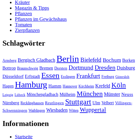
Kräuter
Magazin & Tipps
Pflanzen
Pflanzen im Gewächshaus
Tomaten
Zierpflanzen
Schlagwörter
Berlin
Bielefeld
Bergisch Gladbach
Bochum
Borken
Arnsberg
Dresden
Dortmund
Duisburg
Bottrop
Bremen
Braunschweig
Dorsten
Essen
Frankfurt
Düsseldorf
Erftstadt
Esslingen
Freiburg
Gütersloh
Hamburg
Köln
Hamm
Krefeld
Hagen
Hannover
Kirchheim
München
Münster
Neuss
Mönchengladbach
Mülheim
Leipzig
Lübeck
Stuttgart
Nürnberg
Ulm
Velbert
Recklinghausen
Reutlingen
Villingen-
Wuppertal
Wiesbaden
Schwenningen
Waiblingen
Witten
Informationen
Startseite