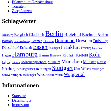
Pflanzen im Gewächshaus
Tomaten
Zierpflanzen
Schlagwörter
Berlin
Bielefeld
Bergisch Gladbach
Bochum
Borken
Arnsberg
Dresden
Dortmund
Duisburg
Bottrop
Bremen
Braunschweig
Dorsten
Essen
Frankfurt
Düsseldorf
Erftstadt
Esslingen
Freiburg
Gütersloh
Hamburg
Köln
Hamm
Krefeld
Hagen
Hannover
Kirchheim
München
Münster
Neuss
Mönchengladbach
Mülheim
Leipzig
Lübeck
Stuttgart
Nürnberg
Ulm
Velbert
Recklinghausen
Reutlingen
Villingen-
Wuppertal
Wiesbaden
Schwenningen
Waiblingen
Witten
Informationen
Startseite
Datenschutz
Impressum