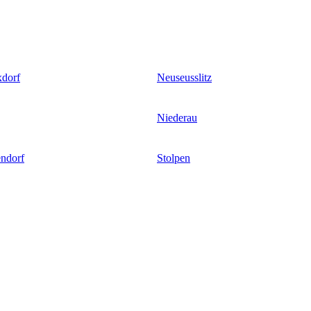
xdorf
Neuseusslitz
Niederau
ndorf
Stolpen