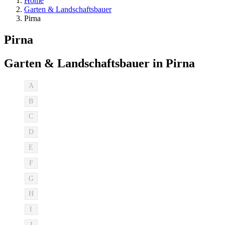
Home
Garten & Landschaftsbauer
Pirna
Pirna
Garten & Landschaftsbauer in Pirna
A
B
C
D
E
F
G
H
I
J