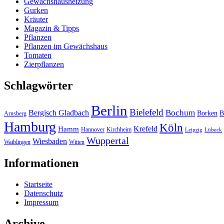
Gewächshausheizung
Gurken
Kräuter
Magazin & Tipps
Pflanzen
Pflanzen im Gewächshaus
Tomaten
Zierpflanzen
Schlagwörter
Berlin
Bielefeld
Bergisch Gladbach
Bochum
Borken
B
Arnsberg
Hamburg
Köln
Hamm
Krefeld
Hannover
Kirchheim
Leipzig
Lübeck
Wuppertal
Wiesbaden
Waiblingen
Witten
Informationen
Startseite
Datenschutz
Impressum
Archive