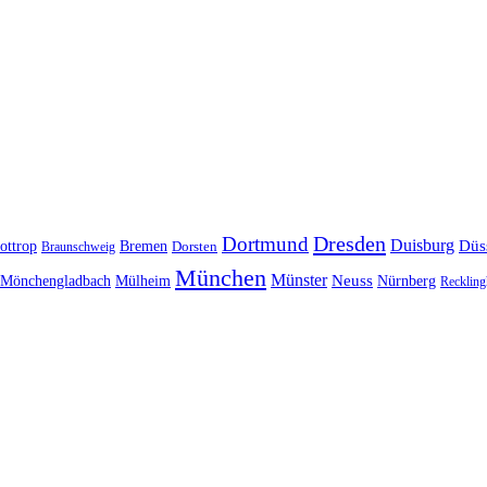
Dresden
Dortmund
Duisburg
Düs
ottrop
Bremen
Braunschweig
Dorsten
München
Münster
Neuss
Nürnberg
Mönchengladbach
Mülheim
Reckling