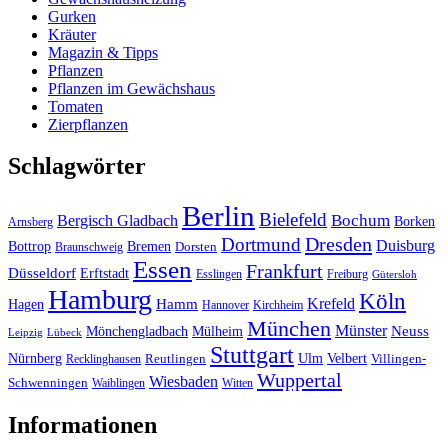
Gurken
Kräuter
Magazin & Tipps
Pflanzen
Pflanzen im Gewächshaus
Tomaten
Zierpflanzen
Schlagwörter
Berlin
Bielefeld
Bergisch Gladbach
Bochum
Borken
Arnsberg
Dresden
Dortmund
Duisburg
Bottrop
Bremen
Braunschweig
Dorsten
Essen
Frankfurt
Düsseldorf
Erftstadt
Esslingen
Freiburg
Gütersloh
Hamburg
Köln
Hamm
Krefeld
Hagen
Hannover
Kirchheim
München
Münster
Neuss
Mönchengladbach
Mülheim
Leipzig
Lübeck
Stuttgart
Nürnberg
Ulm
Velbert
Recklinghausen
Reutlingen
Villingen-
Wuppertal
Wiesbaden
Schwenningen
Waiblingen
Witten
Informationen