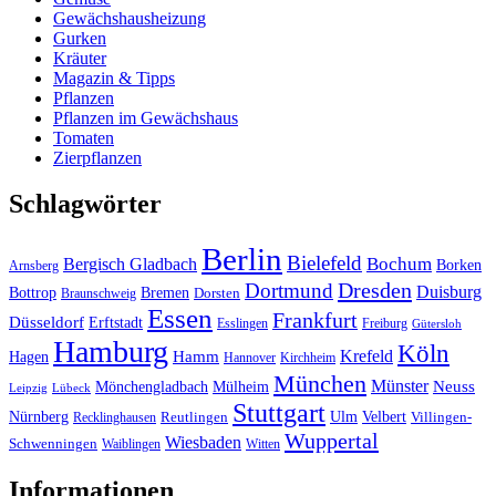
Gewächshausheizung
Gurken
Kräuter
Magazin & Tipps
Pflanzen
Pflanzen im Gewächshaus
Tomaten
Zierpflanzen
Schlagwörter
Berlin
Bielefeld
Bergisch Gladbach
Bochum
Borken
Arnsberg
Dresden
Dortmund
Duisburg
Bottrop
Bremen
Braunschweig
Dorsten
Essen
Frankfurt
Düsseldorf
Erftstadt
Esslingen
Freiburg
Gütersloh
Hamburg
Köln
Hamm
Krefeld
Hagen
Hannover
Kirchheim
München
Münster
Neuss
Mönchengladbach
Mülheim
Leipzig
Lübeck
Stuttgart
Nürnberg
Ulm
Velbert
Recklinghausen
Reutlingen
Villingen-
Wuppertal
Wiesbaden
Schwenningen
Waiblingen
Witten
Informationen