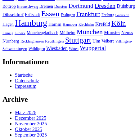
Dresden
Dortmund
Duisburg
Bottrop
Bremen
Braunschweig
Dorsten
Essen
Frankfurt
Düsseldorf
Erftstadt
Esslingen
Freiburg
Gütersloh
Hamburg
Köln
Hamm
Krefeld
Hagen
Hannover
Kirchheim
München
Münster
Neuss
Mönchengladbach
Mülheim
Leipzig
Lübeck
Stuttgart
Nürnberg
Ulm
Velbert
Recklinghausen
Reutlingen
Villingen-
Wuppertal
Wiesbaden
Schwenningen
Waiblingen
Witten
Informationen
Startseite
Datenschutz
Impressum
Archive
März 2026
Dezember 2025
November 2025
Oktober 2025
September 2025