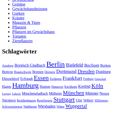
Gemüse
Gewächshausheizung
Gurken
Kräuter
Magazin & Tipps
Pflanzen
Pflanzen im Gewächshaus
Tomaten
Zierpflanzen
Schlagwörter
Berlin
Bielefeld
Bergisch Gladbach
Bochum
Borken
Arnsberg
Dresden
Dortmund
Duisburg
Bottrop
Bremen
Braunschweig
Dorsten
Essen
Frankfurt
Düsseldorf
Erftstadt
Esslingen
Freiburg
Gütersloh
Hamburg
Köln
Hamm
Krefeld
Hagen
Hannover
Kirchheim
München
Münster
Neuss
Mönchengladbach
Mülheim
Leipzig
Lübeck
Stuttgart
Nürnberg
Ulm
Velbert
Recklinghausen
Reutlingen
Villingen-
Wuppertal
Wiesbaden
Schwenningen
Waiblingen
Witten