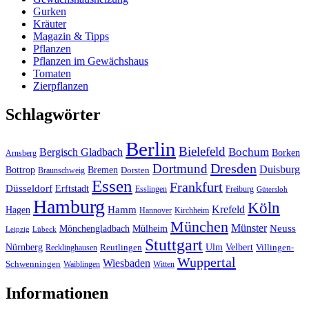
Gurken
Kräuter
Magazin & Tipps
Pflanzen
Pflanzen im Gewächshaus
Tomaten
Zierpflanzen
Schlagwörter
Berlin
Bielefeld
Bergisch Gladbach
Bochum
Borken
Arnsberg
Dresden
Dortmund
Duisburg
Bottrop
Bremen
Braunschweig
Dorsten
Essen
Frankfurt
Düsseldorf
Erftstadt
Esslingen
Freiburg
Gütersloh
Hamburg
Köln
Hamm
Krefeld
Hagen
Hannover
Kirchheim
München
Münster
Neuss
Mönchengladbach
Mülheim
Leipzig
Lübeck
Stuttgart
Nürnberg
Ulm
Velbert
Recklinghausen
Reutlingen
Villingen-
Wuppertal
Wiesbaden
Schwenningen
Waiblingen
Witten
Informationen