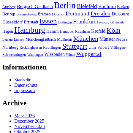
Berlin
Bielefeld
Bergisch Gladbach
Bochum
Borken
Arnsberg
Dresden
Dortmund
Duisburg
Bottrop
Bremen
Braunschweig
Dorsten
Essen
Frankfurt
Düsseldorf
Erftstadt
Esslingen
Freiburg
Gütersloh
Hamburg
Köln
Hamm
Krefeld
Hagen
Hannover
Kirchheim
München
Münster
Neuss
Mönchengladbach
Mülheim
Leipzig
Lübeck
Stuttgart
Nürnberg
Ulm
Velbert
Recklinghausen
Reutlingen
Villingen-
Wuppertal
Wiesbaden
Schwenningen
Waiblingen
Witten
Informationen
Startseite
Datenschutz
Impressum
Archive
März 2026
Dezember 2025
November 2025
Oktober 2025