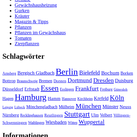
Gewächshausheizung
Gurken
Kräuter
Magazin & Tipps
Pflanzen
Pflanzen im Gewächshaus
Tomaten
Zierpflanzen
Schlagwörter
Berlin
Bielefeld
Bergisch Gladbach
Bochum
Borken
Arnsberg
Dresden
Dortmund
Duisburg
Bottrop
Bremen
Braunschweig
Dorsten
Essen
Frankfurt
Düsseldorf
Erftstadt
Esslingen
Freiburg
Gütersloh
Hamburg
Köln
Hamm
Krefeld
Hagen
Hannover
Kirchheim
München
Münster
Neuss
Mönchengladbach
Mülheim
Leipzig
Lübeck
Stuttgart
Nürnberg
Ulm
Velbert
Recklinghausen
Reutlingen
Villingen-
Wuppertal
Wiesbaden
Schwenningen
Waiblingen
Witten
Informationen