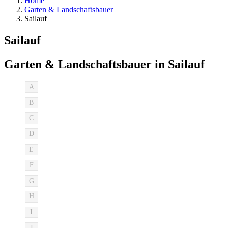
Home
Garten & Landschaftsbauer
Sailauf
Sailauf
Garten & Landschaftsbauer in Sailauf
A
B
C
D
E
F
G
H
I
J