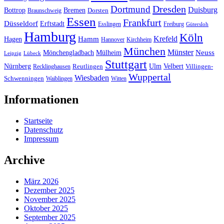
Dresden
Dortmund
Duisburg
Bottrop
Bremen
Braunschweig
Dorsten
Essen
Frankfurt
Düsseldorf
Erftstadt
Esslingen
Freiburg
Gütersloh
Hamburg
Köln
Hamm
Krefeld
Hagen
Hannover
Kirchheim
München
Münster
Neuss
Mönchengladbach
Mülheim
Leipzig
Lübeck
Stuttgart
Nürnberg
Ulm
Velbert
Recklinghausen
Reutlingen
Villingen-
Wuppertal
Wiesbaden
Schwenningen
Waiblingen
Witten
Informationen
Startseite
Datenschutz
Impressum
Archive
März 2026
Dezember 2025
November 2025
Oktober 2025
September 2025