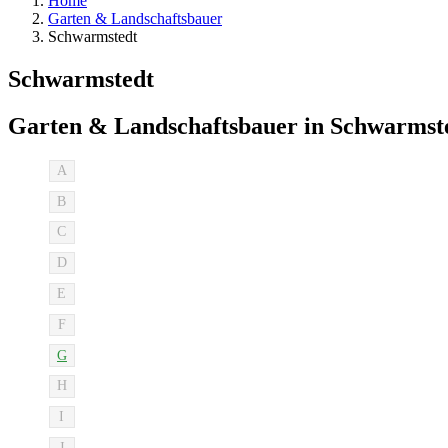
Home
Garten & Landschaftsbauer
Schwarmstedt
Schwarmstedt
Garten & Landschaftsbauer in Schwarmst
A
B
C
D
E
F
G
H
I
J