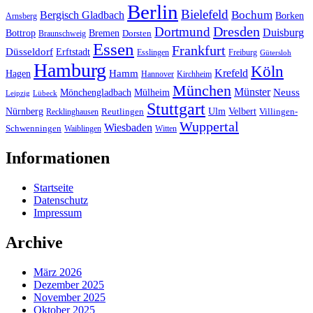
Berlin
Bielefeld
Bergisch Gladbach
Bochum
Borken
Arnsberg
Dresden
Dortmund
Duisburg
Bottrop
Bremen
Braunschweig
Dorsten
Essen
Frankfurt
Düsseldorf
Erftstadt
Esslingen
Freiburg
Gütersloh
Hamburg
Köln
Hamm
Krefeld
Hagen
Hannover
Kirchheim
München
Münster
Neuss
Mönchengladbach
Mülheim
Leipzig
Lübeck
Stuttgart
Nürnberg
Ulm
Velbert
Recklinghausen
Reutlingen
Villingen-
Wuppertal
Wiesbaden
Schwenningen
Waiblingen
Witten
Informationen
Startseite
Datenschutz
Impressum
Archive
März 2026
Dezember 2025
November 2025
Oktober 2025