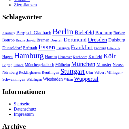
Zierpflanzen
Schlagwörter
Berlin
Bielefeld
Bergisch Gladbach
Bochum
Borken
Arnsberg
Dresden
Dortmund
Duisburg
Bottrop
Bremen
Braunschweig
Dorsten
Essen
Frankfurt
Düsseldorf
Erftstadt
Esslingen
Freiburg
Gütersloh
Hamburg
Köln
Hamm
Krefeld
Hagen
Hannover
Kirchheim
München
Münster
Neuss
Mönchengladbach
Mülheim
Leipzig
Lübeck
Stuttgart
Nürnberg
Ulm
Velbert
Recklinghausen
Reutlingen
Villingen-
Wuppertal
Wiesbaden
Schwenningen
Waiblingen
Witten
Informationen
Startseite
Datenschutz
Impressum
Archive