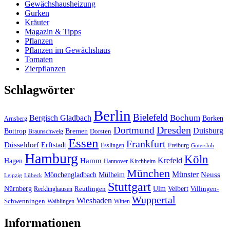
Gewächshausheizung
Gurken
Kräuter
Magazin & Tipps
Pflanzen
Pflanzen im Gewächshaus
Tomaten
Zierpflanzen
Schlagwörter
Berlin
Bielefeld
Bergisch Gladbach
Bochum
Borken
Arnsberg
Dresden
Dortmund
Duisburg
Bottrop
Bremen
Braunschweig
Dorsten
Essen
Frankfurt
Düsseldorf
Erftstadt
Esslingen
Freiburg
Gütersloh
Hamburg
Köln
Hamm
Krefeld
Hagen
Hannover
Kirchheim
München
Münster
Neuss
Mönchengladbach
Mülheim
Leipzig
Lübeck
Stuttgart
Nürnberg
Ulm
Velbert
Recklinghausen
Reutlingen
Villingen-
Wuppertal
Wiesbaden
Schwenningen
Waiblingen
Witten
Informationen