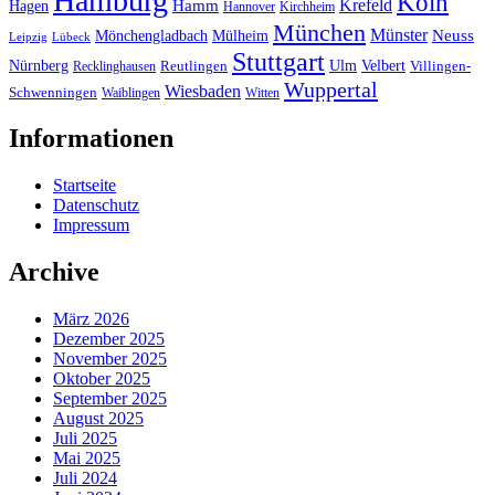
Hamburg
Köln
Hamm
Krefeld
Hagen
Hannover
Kirchheim
München
Münster
Neuss
Mönchengladbach
Mülheim
Leipzig
Lübeck
Stuttgart
Nürnberg
Ulm
Velbert
Recklinghausen
Reutlingen
Villingen-
Wuppertal
Wiesbaden
Schwenningen
Waiblingen
Witten
Informationen
Startseite
Datenschutz
Impressum
Archive
März 2026
Dezember 2025
November 2025
Oktober 2025
September 2025
August 2025
Juli 2025
Mai 2025
Juli 2024