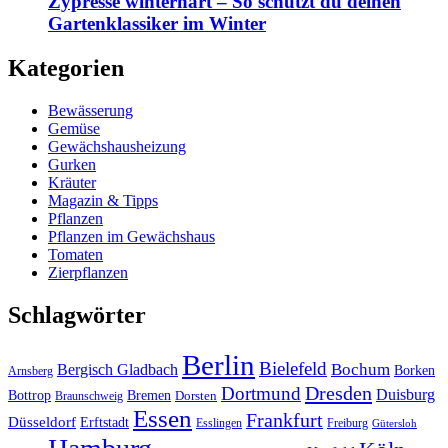
Zypresse winterhart – So schützt du deinen
Gartenklassiker im Winter
Kategorien
Bewässerung
Gemüse
Gewächshausheizung
Gurken
Kräuter
Magazin & Tipps
Pflanzen
Pflanzen im Gewächshaus
Tomaten
Zierpflanzen
Schlagwörter
Berlin
Bielefeld
Bergisch Gladbach
Bochum
Borken
Arnsberg
Dresden
Dortmund
Duisburg
Bottrop
Bremen
Braunschweig
Dorsten
Essen
Frankfurt
Düsseldorf
Erftstadt
Esslingen
Freiburg
Gütersloh