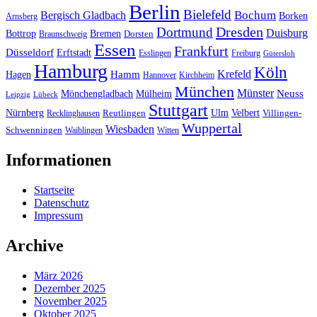
Berlin
Bielefeld
Bergisch Gladbach
Bochum
Borken
Arnsberg
Dresden
Dortmund
Duisburg
Bottrop
Bremen
Braunschweig
Dorsten
Essen
Frankfurt
Düsseldorf
Erftstadt
Esslingen
Freiburg
Gütersloh
Hamburg
Köln
Hamm
Krefeld
Hagen
Hannover
Kirchheim
München
Münster
Neuss
Mönchengladbach
Mülheim
Leipzig
Lübeck
Stuttgart
Nürnberg
Ulm
Velbert
Recklinghausen
Reutlingen
Villingen-
Wuppertal
Wiesbaden
Schwenningen
Waiblingen
Witten
Informationen
Startseite
Datenschutz
Impressum
Archive
März 2026
Dezember 2025
November 2025
Oktober 2025