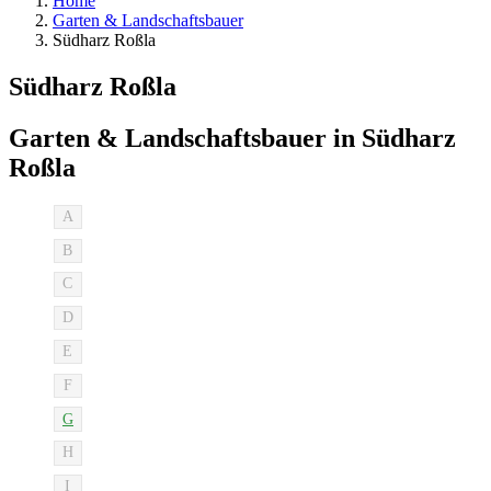
Home
Garten & Landschaftsbauer
Südharz Roßla
Südharz Roßla
Garten & Landschaftsbauer in Südharz
Roßla
A
B
C
D
E
F
G
H
I