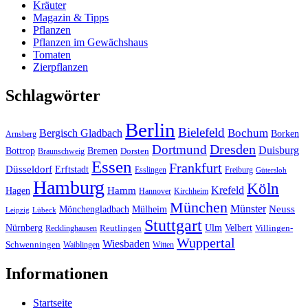
Kräuter
Magazin & Tipps
Pflanzen
Pflanzen im Gewächshaus
Tomaten
Zierpflanzen
Schlagwörter
Berlin
Bielefeld
Bergisch Gladbach
Bochum
Borken
Arnsberg
Dresden
Dortmund
Duisburg
Bottrop
Bremen
Braunschweig
Dorsten
Essen
Frankfurt
Düsseldorf
Erftstadt
Esslingen
Freiburg
Gütersloh
Hamburg
Köln
Hamm
Krefeld
Hagen
Hannover
Kirchheim
München
Münster
Neuss
Mönchengladbach
Mülheim
Leipzig
Lübeck
Stuttgart
Nürnberg
Ulm
Velbert
Recklinghausen
Reutlingen
Villingen-
Wuppertal
Wiesbaden
Schwenningen
Waiblingen
Witten
Informationen
Startseite