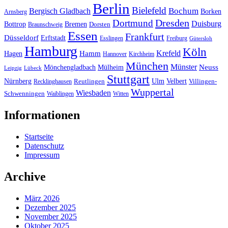
Berlin
Bielefeld
Bergisch Gladbach
Bochum
Borken
Arnsberg
Dresden
Dortmund
Duisburg
Bottrop
Bremen
Braunschweig
Dorsten
Essen
Frankfurt
Düsseldorf
Erftstadt
Esslingen
Freiburg
Gütersloh
Hamburg
Köln
Hamm
Krefeld
Hagen
Hannover
Kirchheim
München
Münster
Neuss
Mönchengladbach
Mülheim
Leipzig
Lübeck
Stuttgart
Nürnberg
Ulm
Velbert
Recklinghausen
Reutlingen
Villingen-
Wuppertal
Wiesbaden
Schwenningen
Waiblingen
Witten
Informationen
Startseite
Datenschutz
Impressum
Archive
März 2026
Dezember 2025
November 2025
Oktober 2025