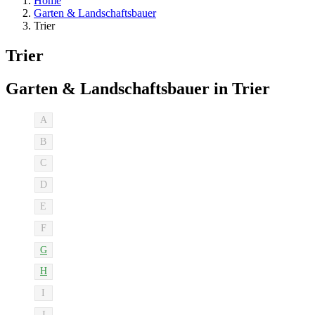
Home
Garten & Landschaftsbauer
Trier
Trier
Garten & Landschaftsbauer in Trier
A
B
C
D
E
F
G
H
I
J