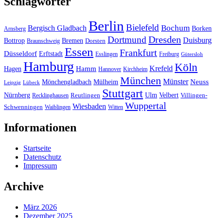
Schlagwörter
Berlin
Bielefeld
Bergisch Gladbach
Bochum
Borken
Arnsberg
Dresden
Dortmund
Duisburg
Bottrop
Bremen
Braunschweig
Dorsten
Essen
Frankfurt
Düsseldorf
Erftstadt
Esslingen
Freiburg
Gütersloh
Hamburg
Köln
Hamm
Krefeld
Hagen
Hannover
Kirchheim
München
Münster
Neuss
Mönchengladbach
Mülheim
Leipzig
Lübeck
Stuttgart
Nürnberg
Ulm
Velbert
Recklinghausen
Reutlingen
Villingen-
Wuppertal
Wiesbaden
Schwenningen
Waiblingen
Witten
Informationen
Startseite
Datenschutz
Impressum
Archive
März 2026
Dezember 2025