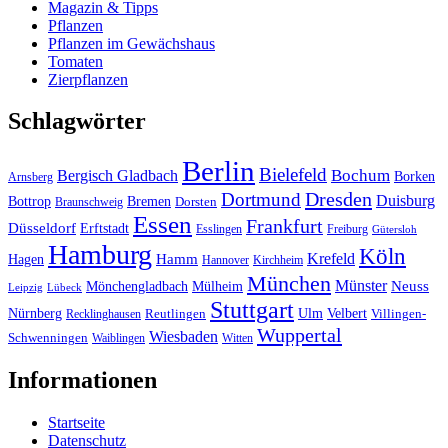
Magazin & Tipps
Pflanzen
Pflanzen im Gewächshaus
Tomaten
Zierpflanzen
Schlagwörter
Berlin
Bielefeld
Bergisch Gladbach
Bochum
Borken
Arnsberg
Dresden
Dortmund
Duisburg
Bottrop
Bremen
Braunschweig
Dorsten
Essen
Frankfurt
Düsseldorf
Erftstadt
Esslingen
Freiburg
Gütersloh
Hamburg
Köln
Hamm
Krefeld
Hagen
Hannover
Kirchheim
München
Münster
Neuss
Mönchengladbach
Mülheim
Leipzig
Lübeck
Stuttgart
Nürnberg
Ulm
Velbert
Recklinghausen
Reutlingen
Villingen-
Wuppertal
Wiesbaden
Schwenningen
Waiblingen
Witten
Informationen
Startseite
Datenschutz