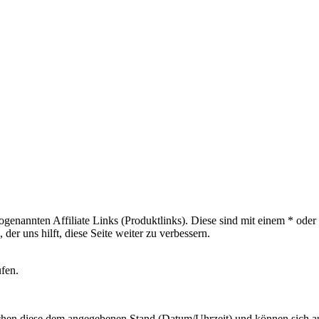
sogenannten Affiliate Links (Produktlinks). Diese sind mit einem * od
er uns hilft, diese Seite weiter zu verbessern.
ufen.
hen diese dem angegebenen Stand (Datum/Uhrzeit) und können sich auf 