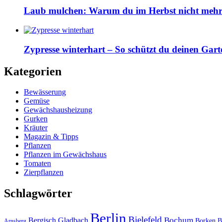
Laub mulchen: Warum du im Herbst nicht mehr z
Zypresse winterhart – So schützt du deinen Gart
Kategorien
Bewässerung
Gemüse
Gewächshausheizung
Gurken
Kräuter
Magazin & Tipps
Pflanzen
Pflanzen im Gewächshaus
Tomaten
Zierpflanzen
Schlagwörter
Berlin
Bielefeld
Bergisch Gladbach
Bochum
Borken
B
Arnsberg