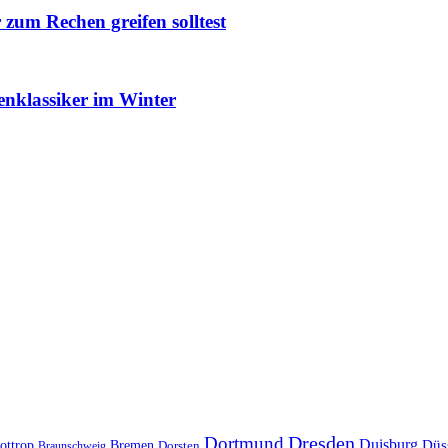
um Rechen greifen solltest
enklassiker im Winter
Dresden
Dortmund
Duisburg
Düs
ottrop
Bremen
Braunschweig
Dorsten