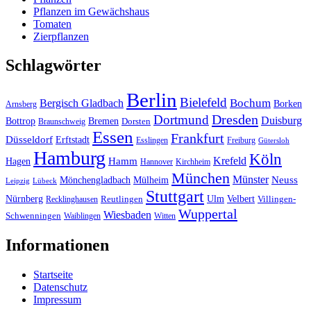
Pflanzen im Gewächshaus
Tomaten
Zierpflanzen
Schlagwörter
Berlin
Bielefeld
Bergisch Gladbach
Bochum
Borken
Arnsberg
Dresden
Dortmund
Duisburg
Bottrop
Bremen
Braunschweig
Dorsten
Essen
Frankfurt
Düsseldorf
Erftstadt
Esslingen
Freiburg
Gütersloh
Hamburg
Köln
Hamm
Krefeld
Hagen
Hannover
Kirchheim
München
Münster
Neuss
Mönchengladbach
Mülheim
Leipzig
Lübeck
Stuttgart
Nürnberg
Ulm
Velbert
Recklinghausen
Reutlingen
Villingen-
Wuppertal
Wiesbaden
Schwenningen
Waiblingen
Witten
Informationen
Startseite
Datenschutz
Impressum