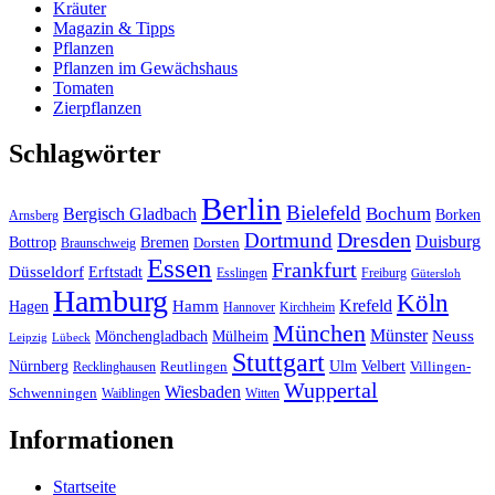
Kräuter
Magazin & Tipps
Pflanzen
Pflanzen im Gewächshaus
Tomaten
Zierpflanzen
Schlagwörter
Berlin
Bielefeld
Bergisch Gladbach
Bochum
Borken
Arnsberg
Dresden
Dortmund
Duisburg
Bottrop
Bremen
Braunschweig
Dorsten
Essen
Frankfurt
Düsseldorf
Erftstadt
Esslingen
Freiburg
Gütersloh
Hamburg
Köln
Hamm
Krefeld
Hagen
Hannover
Kirchheim
München
Münster
Neuss
Mönchengladbach
Mülheim
Leipzig
Lübeck
Stuttgart
Nürnberg
Ulm
Velbert
Recklinghausen
Reutlingen
Villingen-
Wuppertal
Wiesbaden
Schwenningen
Waiblingen
Witten
Informationen
Startseite