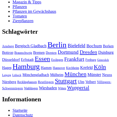
Magazin & Tipps
Pflanzen
Pflanzen im Gewächshaus
Tomaten
Zierpflanzen
Schlagwörter
Berlin
Bielefeld
Bergisch Gladbach
Bochum
Borken
Arnsberg
Dresden
Dortmund
Duisburg
Bottrop
Bremen
Braunschweig
Dorsten
Essen
Frankfurt
Düsseldorf
Erftstadt
Esslingen
Freiburg
Gütersloh
Hamburg
Köln
Hamm
Krefeld
Hagen
Hannover
Kirchheim
München
Münster
Neuss
Mönchengladbach
Mülheim
Leipzig
Lübeck
Stuttgart
Nürnberg
Ulm
Velbert
Recklinghausen
Reutlingen
Villingen-
Wuppertal
Wiesbaden
Schwenningen
Waiblingen
Witten
Informationen
Startseite
Datenschutz