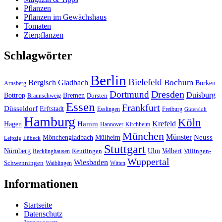
Pflanzen
Pflanzen im Gewächshaus
Tomaten
Zierpflanzen
Schlagwörter
Berlin
Bielefeld
Bergisch Gladbach
Bochum
Borken
Arnsberg
Dresden
Dortmund
Duisburg
Bottrop
Bremen
Braunschweig
Dorsten
Essen
Frankfurt
Düsseldorf
Erftstadt
Esslingen
Freiburg
Gütersloh
Hamburg
Köln
Hamm
Krefeld
Hagen
Hannover
Kirchheim
München
Münster
Neuss
Mönchengladbach
Mülheim
Leipzig
Lübeck
Stuttgart
Nürnberg
Ulm
Velbert
Recklinghausen
Reutlingen
Villingen-
Wuppertal
Wiesbaden
Schwenningen
Waiblingen
Witten
Informationen
Startseite
Datenschutz