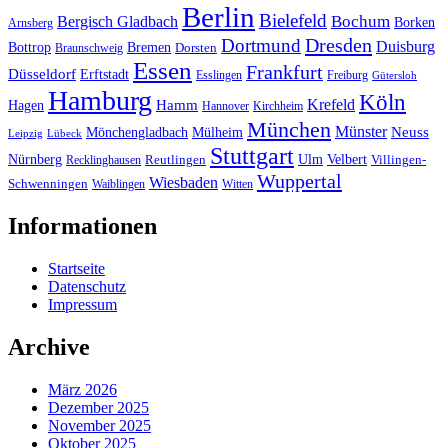
Berlin
Bielefeld
Bergisch Gladbach
Bochum
Borken
Arnsberg
Dresden
Dortmund
Duisburg
Bottrop
Bremen
Braunschweig
Dorsten
Essen
Frankfurt
Düsseldorf
Erftstadt
Esslingen
Freiburg
Gütersloh
Hamburg
Köln
Hamm
Krefeld
Hagen
Hannover
Kirchheim
München
Münster
Neuss
Mönchengladbach
Mülheim
Leipzig
Lübeck
Stuttgart
Nürnberg
Ulm
Velbert
Recklinghausen
Reutlingen
Villingen-
Wuppertal
Wiesbaden
Schwenningen
Waiblingen
Witten
Informationen
Startseite
Datenschutz
Impressum
Archive
März 2026
Dezember 2025
November 2025
Oktober 2025