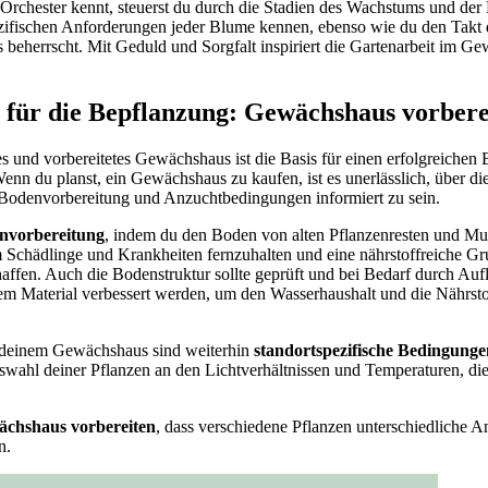
n Orchester kennt, steuerst du durch die Stadien des Wachstums und der
ezifischen Anforderungen jeder Blume kennen, ebenso wie du den Takt 
beherrscht. Mit Geduld und Sorgfalt inspiriert die Gartenarbeit im Ge
 für die Bepflanzung: Gewächshaus vorbere
es und vorbereitetes Gewächshaus ist die Basis für einen erfolgreiche
enn du planst, ein Gewächshaus zu kaufen, ist es unerlässlich, über d
e Bodenvorbereitung und Anzuchtbedingungen informiert zu sein.
nvorbereitung
, indem du den Boden von alten Pflanzenresten und Mulch
m Schädlinge und Krankheiten fernzuhalten und eine nährstoffreiche Gr
ffen. Auch die Bodenstruktur sollte geprüft und bei Bedarf durch Auf
m Material verbessert werden, um den Wasserhaushalt und die Nährst
deinem Gewächshaus sind weiterhin
standortspezifische Bedingunge
uswahl deiner Pflanzen an den Lichtverhältnissen und Temperaturen, d
chshaus vorbereiten
, dass verschiedene Pflanzen unterschiedliche A
n.