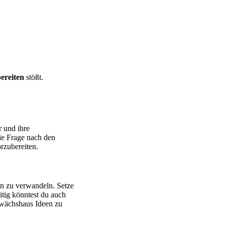
ereiten
stößt.
r und ihre
ie Frage nach den
rzubereiten.
en zu verwandeln. Setze
eitig könntest du auch
ewächshaus Ideen zu