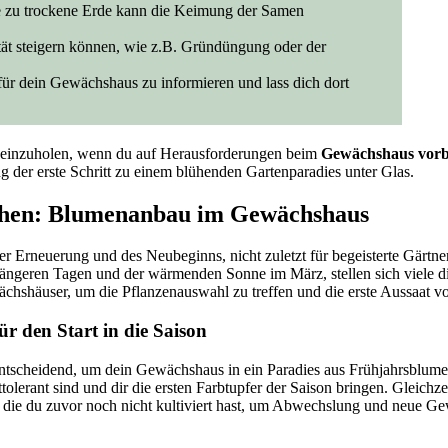
ne zu trockene Erde kann die Keimung der Samen
tät steigern können, wie z.B. Gründüngung oder der
für dein Gewächshaus zu informieren und lass dich dort
t einzuholen, wenn du auf Herausforderungen beim
Gewächshaus vorb
ng der erste Schritt zu einem blühenden Gartenparadies unter Glas.
chen: Blumenanbau im Gewächshaus
der Erneuerung und des Neubeginns, nicht zuletzt für begeisterte Gärtne
ängeren Tagen und der wärmenden Sonne im März, stellen sich viele d
chshäuser, um die Pflanzenauswahl zu treffen und die erste Aussaat vo
ür den Start in die Saison
entscheidend, um dein Gewächshaus in ein Paradies aus Frühjahrsblum
ttolerant sind und dir die ersten Farbtupfer der Saison bringen. Gleichz
, die du zuvor noch nicht kultiviert hast, um Abwechslung und neue G