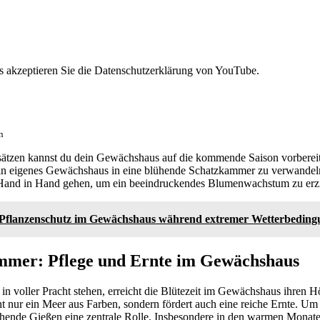
 akzeptieren Sie die Datenschutzerklärung von YouTube.
n
sätzen kannst du dein Gewächshaus auf die kommende Saison vorbereit
n eigenes Gewächshaus in eine blühende Schatzkammer zu verwandeln,
and in Hand gehen, um ein beeindruckendes Blumenwachstum zu erzi
Pflanzenschutz im Gewächshaus während extremer Wetterbeding
ommer: Pflege und Ernte im Gewächshaus
voller Pracht stehen, erreicht die Blütezeit im Gewächshaus ihren Hö
t nur ein Meer aus Farben, sondern fördert auch eine reiche Ernte. U
eichende Gießen eine zentrale Rolle. Insbesondere in den warmen Monate