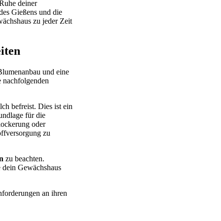
 Ruhe deiner
des Gießens und die
wächshaus zu jeder Zeit
iten
n Blumenanbau und eine
ie nachfolgenden
 befreist. Dies ist ein
undlage für die
lockerung oder
offversorgung zu
n
zu beachten.
ie dein Gewächshaus
nforderungen an ihren