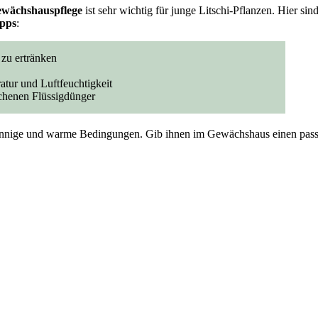
ewächshauspflege
ist sehr wichtig für junge Litschi-Pflanzen. Hier si
ipps
:
 zu ertränken
ur und Luftfeuchtigkeit
chenen Flüssigdünger
sonnige und warme Bedingungen. Gib ihnen im Gewächshaus einen pass