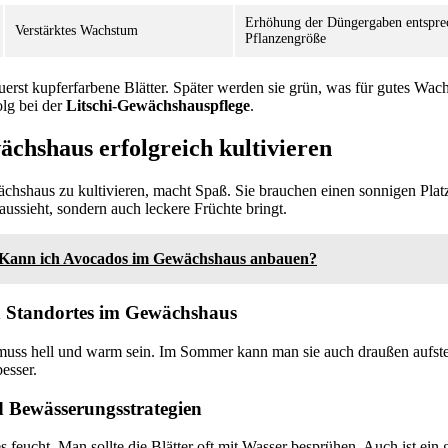
Erhöhung der Düngergaben entspre
Verstärktes Wachstum
Pflanzengröße
uerst kupferfarbene Blätter. Später werden sie grün, was für gutes Wac
olg bei der
Litschi-Gewächshauspflege
.
ächshaus erfolgreich kultivieren
hshaus zu kultivieren, macht Spaß. Sie brauchen einen sonnigen Platz
aussieht, sondern auch leckere Früchte bringt.
Kann ich Avocados im Gewächshaus anbauen?
n Standortes im Gewächshaus
s muss hell und warm sein. Im Sommer kann man sie auch draußen aufst
esser.
d Bewässerungsstrategien
feucht. Man sollte die Blätter oft mit Wasser besprühen. Auch ist ein 