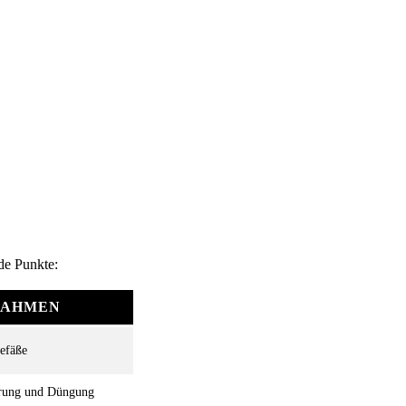
de Punkte:
AHMEN
efäße
erung und Düngung