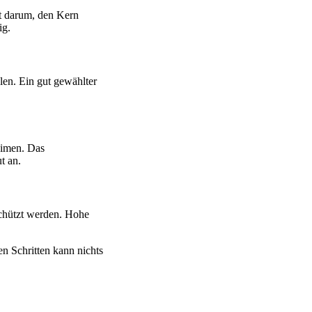
ht darum, den Kern
ig.
len. Ein gut gewählter
eimen. Das
t an.
schützt werden. Hohe
n Schritten kann nichts