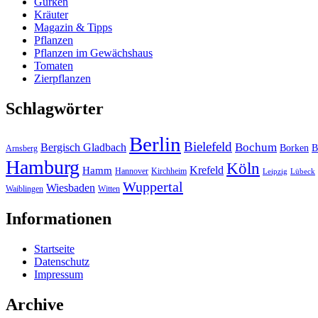
Gurken
Kräuter
Magazin & Tipps
Pflanzen
Pflanzen im Gewächshaus
Tomaten
Zierpflanzen
Schlagwörter
Berlin
Bielefeld
Bergisch Gladbach
Bochum
Borken
B
Arnsberg
Hamburg
Köln
Hamm
Krefeld
Hannover
Kirchheim
Leipzig
Lübeck
Wuppertal
Wiesbaden
Waiblingen
Witten
Informationen
Startseite
Datenschutz
Impressum
Archive