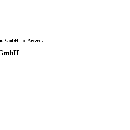
Bau GmbH
– in
Aerzen
.
 GmbH