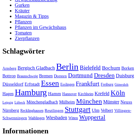
Gurken
Kräuter
Magazin & Tipps
Pflanzen
Pflanzen im Gewächshaus
Tomaten
Zierpflanzen
Schlagwörter
Berlin
Bielefeld
Bergisch Gladbach
Bochum
Borken
Arnsberg
Dresden
Dortmund
Duisburg
Bottrop
Bremen
Braunschweig
Dorsten
Essen
Frankfurt
Düsseldorf
Erftstadt
Esslingen
Freiburg
Gütersloh
Hamburg
Köln
Hamm
Krefeld
Hagen
Hannover
Kirchheim
München
Münster
Neuss
Mönchengladbach
Mülheim
Leipzig
Lübeck
Stuttgart
Nürnberg
Ulm
Velbert
Recklinghausen
Reutlingen
Villingen-
Wuppertal
Wiesbaden
Schwenningen
Waiblingen
Witten
Informationen