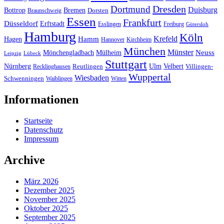
Dresden
Dortmund
Duisburg
Bottrop
Bremen
Braunschweig
Dorsten
Essen
Frankfurt
Düsseldorf
Erftstadt
Esslingen
Freiburg
Gütersloh
Hamburg
Köln
Hamm
Krefeld
Hagen
Hannover
Kirchheim
München
Münster
Neuss
Mönchengladbach
Mülheim
Leipzig
Lübeck
Stuttgart
Nürnberg
Ulm
Velbert
Recklinghausen
Reutlingen
Villingen-
Wuppertal
Wiesbaden
Schwenningen
Waiblingen
Witten
Informationen
Startseite
Datenschutz
Impressum
Archive
März 2026
Dezember 2025
November 2025
Oktober 2025
September 2025