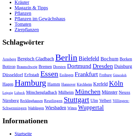
Kräuter
Magazin & Tipps
Pflanzen
Pflanzen im Gewächshaus
Tomaten
Zierpflanzen
Schlagwörter
Berlin
Bielefeld
Bergisch Gladbach
Bochum
Borken
Arnsberg
Dresden
Dortmund
Duisburg
Bottrop
Bremen
Braunschweig
Dorsten
Essen
Frankfurt
Düsseldorf
Erftstadt
Esslingen
Freiburg
Gütersloh
Hamburg
Köln
Hamm
Krefeld
Hagen
Hannover
Kirchheim
München
Münster
Neuss
Mönchengladbach
Mülheim
Leipzig
Lübeck
Stuttgart
Nürnberg
Ulm
Velbert
Recklinghausen
Reutlingen
Villingen-
Wuppertal
Wiesbaden
Schwenningen
Waiblingen
Witten
Informationen
Startseite