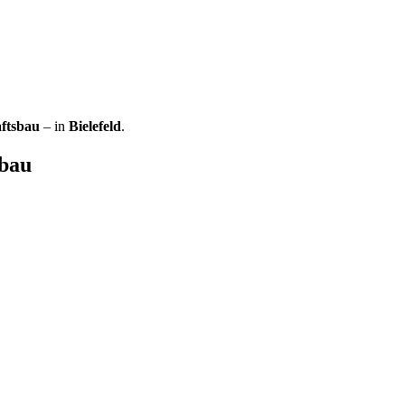
ftsbau
– in
Bielefeld
.
sbau