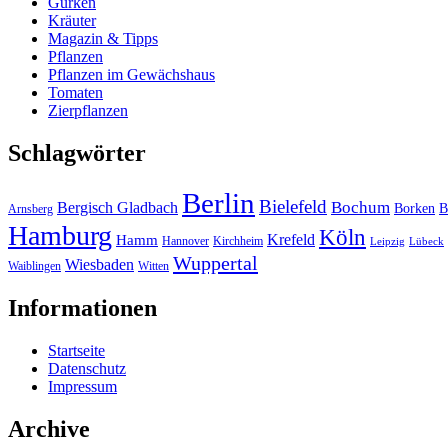
Gurken
Kräuter
Magazin & Tipps
Pflanzen
Pflanzen im Gewächshaus
Tomaten
Zierpflanzen
Schlagwörter
Berlin
Bielefeld
Bergisch Gladbach
Bochum
Borken
B
Arnsberg
Hamburg
Köln
Hamm
Krefeld
Hannover
Kirchheim
Leipzig
Lübeck
Wuppertal
Wiesbaden
Waiblingen
Witten
Informationen
Startseite
Datenschutz
Impressum
Archive