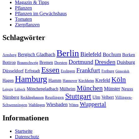
Magazin & Tipps
Pflanzen
Pflanzen im Gewächshaus
Tomaten
Zierpflanzen
Schlagwörter
Berlin
Bielefeld
Bergisch Gladbach
Bochum
Borken
Arnsberg
Dresden
Dortmund
Duisburg
Bottrop
Bremen
Braunschweig
Dorsten
Essen
Frankfurt
Düsseldorf
Erftstadt
Esslingen
Freiburg
Gütersloh
Hamburg
Köln
Hamm
Krefeld
Hagen
Hannover
Kirchheim
München
Münster
Neuss
Mönchengladbach
Mülheim
Leipzig
Lübeck
Stuttgart
Nürnberg
Ulm
Velbert
Recklinghausen
Reutlingen
Villingen-
Wuppertal
Wiesbaden
Schwenningen
Waiblingen
Witten
Informationen
Startseite
Datenschutz