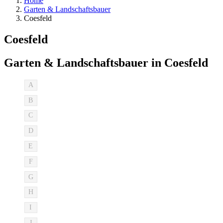
Home
Garten & Landschaftsbauer
Coesfeld
Coesfeld
Garten & Landschaftsbauer in Coesfeld
A
B
C
D
E
F
G
H
I
J