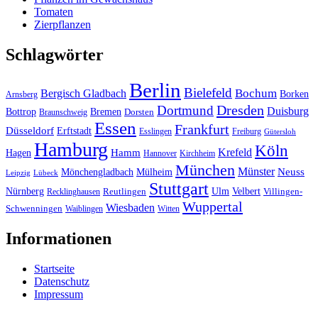
Tomaten
Zierpflanzen
Schlagwörter
Berlin
Bielefeld
Bergisch Gladbach
Bochum
Borken
Arnsberg
Dresden
Dortmund
Duisburg
Bottrop
Bremen
Braunschweig
Dorsten
Essen
Frankfurt
Düsseldorf
Erftstadt
Esslingen
Freiburg
Gütersloh
Hamburg
Köln
Hamm
Krefeld
Hagen
Hannover
Kirchheim
München
Münster
Neuss
Mönchengladbach
Mülheim
Leipzig
Lübeck
Stuttgart
Nürnberg
Ulm
Velbert
Recklinghausen
Reutlingen
Villingen-
Wuppertal
Wiesbaden
Schwenningen
Waiblingen
Witten
Informationen
Startseite
Datenschutz
Impressum