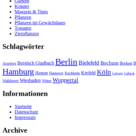
Gurken
Kräuter
Magazin & Tipps
Pflanzen
Pflanzen im Gewächshaus
Tomaten
Zierpflanzen
Schlagwörter
Berlin
Bielefeld
Bergisch Gladbach
Bochum
Borken
B
Arnsberg
Hamburg
Köln
Hamm
Krefeld
Hannover
Kirchheim
Leipzig
Lübeck
Wuppertal
Wiesbaden
Waiblingen
Witten
Informationen
Startseite
Datenschutz
Impressum
Archive